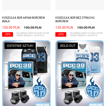
Dostępne rozmiary: S, M, L
Dostępne rozmiary: L, XL, XXL
KOSZULKA BOR AIFAM BORCREW
KOSZULKA BOR BEZ STRACHU
BIAŁA
BORCREW
120.00 PLN
150.00 PLN
120.00 PLN
150.00 PLN
NAJNIŻSZA CENA W CIĄGU 30 DNI
NAJNIŻSZA CENA W CIĄGU 30 DNI
-20%
-20%
PRZED OBNIŻKĄ 139.00 PLN
PRZED OBNIŻKĄ 149.00 PLN
OSTATNIE SZTUKI
SOLD OUT