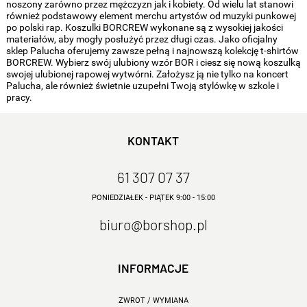
noszony zarówno przez mężczyzn jak i kobiety. Od wielu lat stanowi
również podstawowy element merchu artystów od muzyki punkowej
po polski rap. Koszulki BORCREW wykonane są z wysokiej jakości
materiałów, aby mogły posłużyć przez długi czas. Jako oficjalny
sklep Palucha oferujemy zawsze pełną i najnowszą kolekcję t-shirtów
BORCREW. Wybierz swój ulubiony wzór BOR i ciesz się nową koszulką
swojej ulubionej rapowej wytwórni. Założysz ją nie tylko na koncert
Palucha, ale również świetnie uzupełni Twoją stylówkę w szkole i
pracy.
KONTAKT
61 307 07 37
PONIEDZIAŁEK - PIĄTEK 9:00 - 15:00
biuro@borshop.pl
INFORMACJE
ZWROT / WYMIANA