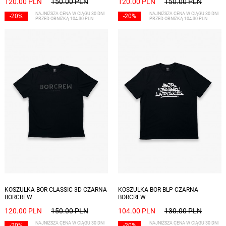
120.00 PLN
150.00 PLN
120.00 PLN
150.00 PLN
NAJNIŻSZA CENA W CIĄGU 30 DNI
NAJNIŻSZA CENA W CIĄGU 30 DNI
-20%
-20%
PRZED OBNIŻKĄ 104.30 PLN
PRZED OBNIŻKĄ 104.30 PLN
Dostępne rozmiary: S
Dostępne rozmiary: S, XL
KOSZULKA BOR CLASSIC 3D CZARNA
KOSZULKA BOR BLP CZARNA
BORCREW
BORCREW
120.00 PLN
150.00 PLN
104.00 PLN
130.00 PLN
NAJNIŻSZA CENA W CIĄGU 30 DNI
NAJNIŻSZA CENA W CIĄGU 30 DNI
-20%
-20%