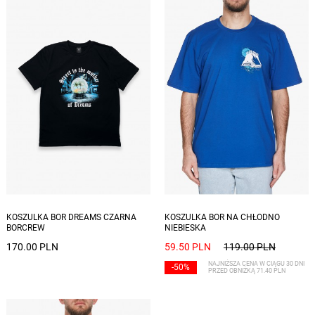
Dostępne rozmiary: S, M, L, XL, XXL
Dostępne rozmiary: S
KOSZULKA BOR DREAMS CZARNA
KOSZULKA BOR NA CHŁODNO
BORCREW
NIEBIESKA
170.00 PLN
59.50 PLN
119.00 PLN
NAJNIŻSZA CENA W CIĄGU 30 DNI
-50%
PRZED OBNIŻKĄ 71.40 PLN