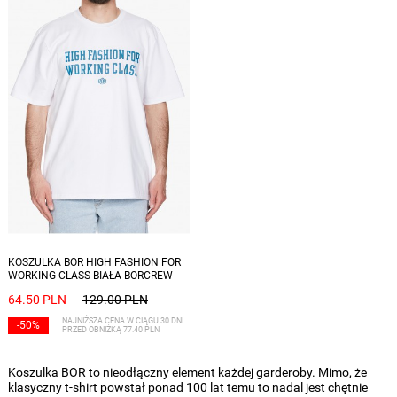
Dostępne rozmiary: S
KOSZULKA BOR HIGH FASHION FOR
WORKING CLASS BIAŁA BORCREW
64.50 PLN
129.00 PLN
NAJNIŻSZA CENA W CIĄGU 30 DNI
-50%
PRZED OBNIŻKĄ 77.40 PLN
Koszulka BOR to nieodłączny element każdej garderoby. Mimo, że
klasyczny t-shirt powstał ponad 100 lat temu to nadal jest chętnie