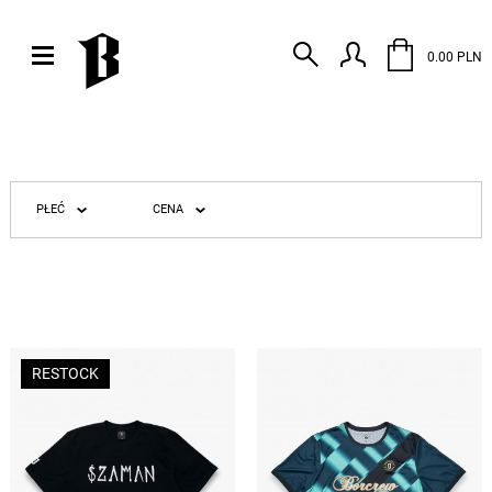
0.00 PLN
PŁEĆ
CENA
RESTOCK