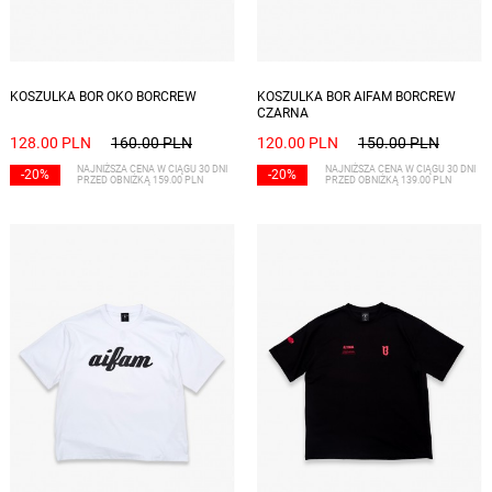
Dostępne rozmiary: S, M, L, XL
Dostępne rozmiary: S, M, L
KOSZULKA BOR OKO BORCREW
KOSZULKA BOR AIFAM BORCREW
CZARNA
128.00 PLN
160.00 PLN
120.00 PLN
150.00 PLN
NAJNIŻSZA CENA W CIĄGU 30 DNI
NAJNIŻSZA CENA W CIĄGU 30 DNI
-20%
-20%
PRZED OBNIŻKĄ 159.00 PLN
PRZED OBNIŻKĄ 139.00 PLN