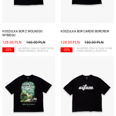
Dostępne rozmiary: S, M, L, XL, XXL
Dostępne rozmiary: XL, XXL
KOSZULKA BOR Z WOLNEGO
KOSZULKA BOR CARDIO BORCREW
WYBIEGU
128.00 PLN
160.00 PLN
128.00 PLN
160.00 PLN
NAJNIŻSZA CENA W CIĄGU 30 DNI
NAJNIŻSZA CENA W CIĄGU 30 DNI
-20%
-20%
PRZED OBNIŻKĄ 159.00 PLN
PRZED OBNIŻKĄ 159.00 PLN