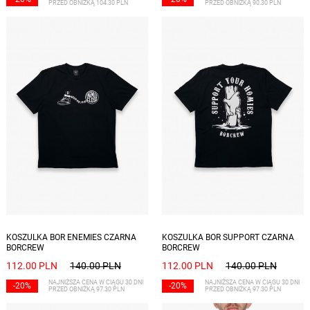
PRZED OBNIŻKĄ 104.30 PLN
PRZED OBNIŻKĄ 90.30 PLN
Dostępne rozmiary: S
Dostępne rozmiary: S, XL
KOSZULKA BOR ENEMIES CZARNA
KOSZULKA BOR SUPPORT CZARNA
BORCREW
BORCREW
112.00 PLN
140.00 PLN
112.00 PLN
140.00 PLN
NAJNIŻSZA CENA W CIĄGU 30 DNI
NAJNIŻSZA CENA W CIĄGU 30 DNI
-20%
-20%
PRZED OBNIŻKĄ 97.30 PLN
PRZED OBNIŻKĄ 97.30 PLN