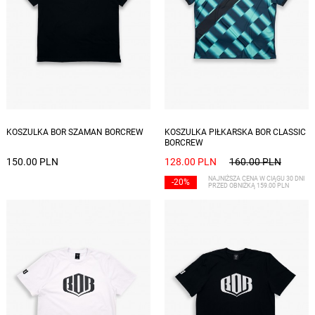
Dostępne rozmiary: M, L, XL, XXL
Dostępne rozmiary: S, XL
KOSZULKA BOR SZAMAN BORCREW
KOSZULKA PIŁKARSKA BOR CLASSIC
BORCREW
150.00 PLN
128.00 PLN
160.00 PLN
NAJNIŻSZA CENA W CIĄGU 30 DNI
-20%
PRZED OBNIŻKĄ 159.00 PLN