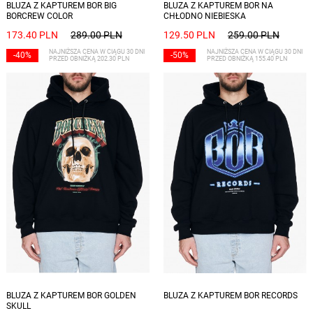
BLUZA Z KAPTUREM BOR BIG
BLUZA Z KAPTUREM BOR NA
BORCREW COLOR
CHŁODNO NIEBIESKA
173.40 PLN
289.00 PLN
129.50 PLN
259.00 PLN
NAJNIŻSZA CENA W CIĄGU 30 DNI
NAJNIŻSZA CENA W CIĄGU 30 DNI
-40%
-50%
PRZED OBNIŻKĄ 202.30 PLN
PRZED OBNIŻKĄ 155.40 PLN
Dostępne rozmiary: M, L, XL
Dostępne rozmiary: M, L
BLUZA Z KAPTUREM BOR GOLDEN
BLUZA Z KAPTUREM BOR RECORDS
SKULL