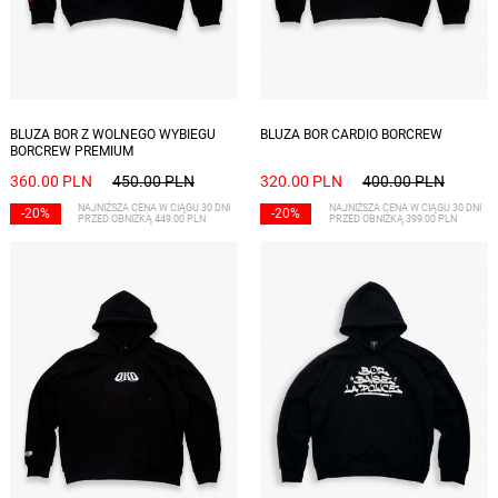
Dostępne rozmiary: S, M, L, XL, XXL
Dostępne rozmiary: S, M, L, XL, XXL
BLUZA BOR Z WOLNEGO WYBIEGU
BLUZA BOR CARDIO BORCREW
BORCREW PREMIUM
360.00 PLN
450.00 PLN
320.00 PLN
400.00 PLN
NAJNIŻSZA CENA W CIĄGU 30 DNI
NAJNIŻSZA CENA W CIĄGU 30 DNI
-20%
-20%
PRZED OBNIŻKĄ 449.00 PLN
PRZED OBNIŻKĄ 399.00 PLN