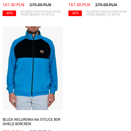
167.40 PLN
279.00 PLN
167.40 PLN
279.00 PLN
NAJNIŻSZA CENA W CIĄGU 30 DNI
NAJNIŻSZA CENA W CIĄGU 30 DNI
-40%
-40%
PRZED OBNIŻKĄ 167.40 PLN
PRZED OBNIŻKĄ 167.40 PLN
Dostępne rozmiary: S, M, L
BLUZA WELUROWA NA STÓJCE BOR
SHIELD BORCREW