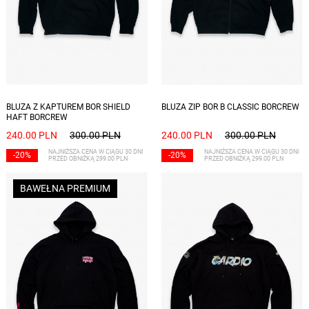
Dostępne rozmiary: L
Dostępne rozmiary: S, M, L, XL, XXL
BLUZA Z KAPTUREM BOR SHIELD
BLUZA ZIP BOR B CLASSIC BORCREW
HAFT BORCREW
240.00 PLN
300.00 PLN
240.00 PLN
300.00 PLN
NAJNIŻSZA CENA W CIĄGU 30 DNI
NAJNIŻSZA CENA W CIĄGU 30 DNI
-20%
-20%
PRZED OBNIŻKĄ 299.00 PLN
PRZED OBNIŻKĄ 299.00 PLN
BAWEŁNA PREMIUM