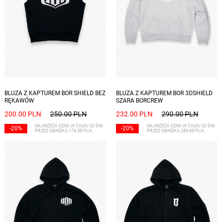
Dostępne rozmiary: L
Dostępne rozmiary: XL, XXL
BLUZA Z KAPTUREM BOR SHIELD BEZ
BLUZA Z KAPTUREM BOR 3DSHIELD
RĘKAWÓW
SZARA BORCREW
200.00 PLN
250.00 PLN
232.00 PLN
290.00 PLN
NAJNIŻSZA CENA W CIĄGU 30 DNI
NAJNIŻSZA CENA W CIĄGU 30 DNI
-20%
-20%
PRZED OBNIŻKĄ 174.30 PLN
PRZED OBNIŻKĄ 289.00 PLN