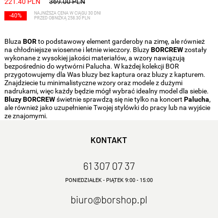
221.40 PLN
369.00 PLN
NAJNIŻSZA CENA W CIĄGU 30 DNI
-40%
PRZED OBNIŻKĄ 258.30 PLN
Bluza
BOR
to podstawowy element garderoby na zimę, ale również
na chłodniejsze wiosenne i letnie wieczory. Bluzy
BORCREW
zostały
wykonane z wysokiej jakości materiałów, a wzory nawiązują
bezpośrednio do wytwórni Palucha. W każdej kolekcji BOR
przygotowujemy dla Was bluzy bez kaptura oraz bluzy z kapturem.
Znajdziecie tu minimalistyczne wzory oraz modele z dużymi
nadrukami, więc każdy będzie mógł wybrać idealny model dla siebie.
Bluzy BORCREW
świetnie sprawdzą się nie tylko na koncert
Palucha
,
ale również jako uzupełnienie Twojej stylówki do pracy lub na wyjście
ze znajomymi.
KONTAKT
61 307 07 37
PONIEDZIAŁEK - PIĄTEK 9:00 - 15:00
biuro@borshop.pl