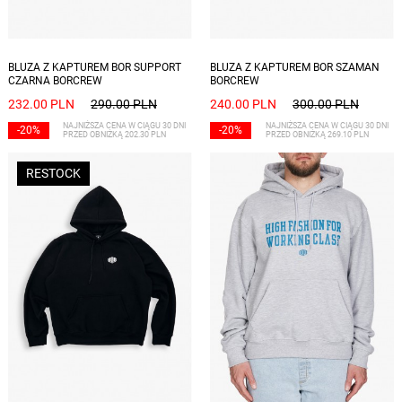
Dostępne rozmiary: XL
Dostępne rozmiary: XXL
BLUZA Z KAPTUREM BOR SUPPORT
BLUZA Z KAPTUREM BOR SZAMAN
CZARNA BORCREW
BORCREW
232.00 PLN
290.00 PLN
240.00 PLN
300.00 PLN
NAJNIŻSZA CENA W CIĄGU 30 DNI
NAJNIŻSZA CENA W CIĄGU 30 DNI
-20%
-20%
PRZED OBNIŻKĄ 202.30 PLN
PRZED OBNIŻKĄ 269.10 PLN
RESTOCK