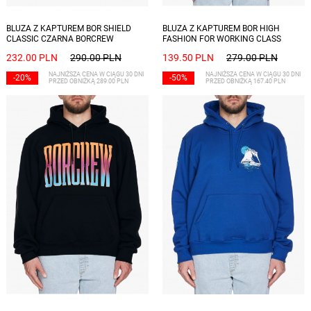
Dostępne rozmiary: S, L, XL, XXL
Dostępne rozmiary: S, M, L, XL, XXL
BLUZA Z KAPTUREM BOR SHIELD
BLUZA Z KAPTUREM BOR HIGH
CLASSIC CZARNA BORCREW
FASHION FOR WORKING CLASS
SZARA BORCREW
232.00 PLN
290.00 PLN
139.50 PLN
279.00 PLN
NAJNIŻSZA CENA W CIĄGU 30 DNI
NAJNIŻSZA CENA W CIĄGU 30 DNI
-20%
-50%
PRZED OBNIŻKĄ 289.00 PLN
PRZED OBNIŻKĄ 167.40 PLN
Dostępne rozmiary: M, L, XL, XXL
Dostępne rozmiary: S, M, L, XL