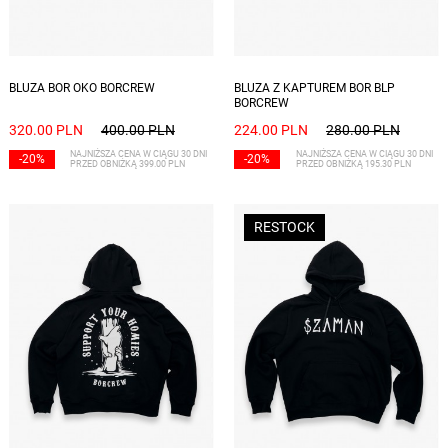
Dostępne rozmiary: S, M, L, XL, XXL
Dostępne rozmiary: L
BLUZA BOR OKO BORCREW
BLUZA Z KAPTUREM BOR BLP
BORCREW
320.00 PLN
400.00 PLN
224.00 PLN
280.00 PLN
NAJNIŻSZA CENA W CIĄGU 30 DNI
NAJNIŻSZA CENA W CIĄGU 30 DNI
-20%
-20%
PRZED OBNIŻKĄ 399.00 PLN
PRZED OBNIŻKĄ 195.30 PLN
RESTOCK