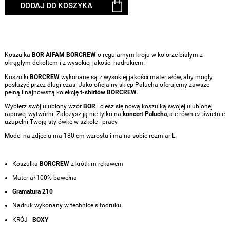
DODAJ DO KOSZYKA
Koszulka
BOR AIFAM BORCREW
o regularnym kroju w kolorze białym z
okrągłym dekoltem i z wysokiej jakości nadrukiem.
Koszulki
BORCREW
wykonane są z wysokiej jakości materiałów, aby mogły
posłużyć przez długi czas. Jako oficjalny sklep Palucha oferujemy zawsze
pełną i najnowszą kolekcję
t-shirtów BORCREW
.
Wybierz swój ulubiony wzór
BOR
i ciesz się nową koszulką swojej ulubionej
rapowej wytwórni. Założysz ją nie tylko na
koncert Palucha
, ale również świetnie
uzupełni Twoją stylówkę w szkole i pracy.
Model na zdjęciu ma 180 cm wzrostu i ma na sobie rozmiar L.
Koszulka
BORCREW
z krótkim rękawem
Materiał 100% bawełna
Gramatura 210
Nadruk wykonany w technice sitodruku
KRÓJ -
BOXY