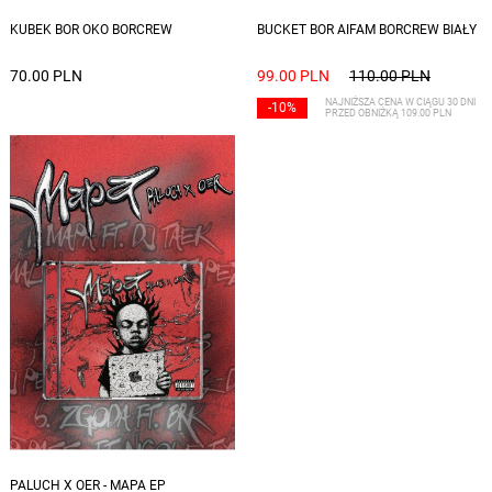
KUBEK BOR OKO BORCREW
BUCKET BOR AIFAM BORCREW BIAŁY
70.00 PLN
99.00 PLN
110.00 PLN
NAJNIŻSZA CENA W CIĄGU 30 DNI
-10%
PRZED OBNIŻKĄ 109.00 PLN
PALUCH X OER - MAPA EP