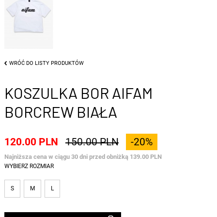
WRÓĆ DO LISTY PRODUKTÓW
KOSZULKA BOR AIFAM
BORCREW BIAŁA
120.00 PLN
150.00 PLN
-20%
Najniższa cena w ciągu 30 dni przed obniżką 139.00 PLN
WYBIERZ ROZMIAR
S
M
L