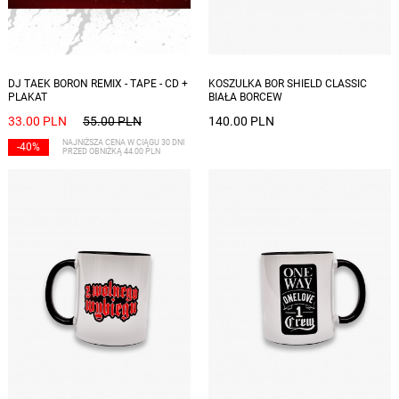
Dostępne rozmiary: L, XL, XXL
DJ TAEK BORON REMIX - TAPE - CD +
KOSZULKA BOR SHIELD CLASSIC
PLAKAT
BIAŁA BORCEW
33.00 PLN
55.00 PLN
140.00 PLN
NAJNIŻSZA CENA W CIĄGU 30 DNI
-40%
PRZED OBNIŻKĄ 44.00 PLN