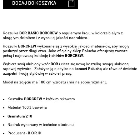
DODAJ DO KOSZYKA
Koszulka
BOR BASIC BORCREW
o regularnym kroju w kolorze białym z
okrągłym dekoltem i z wysokiej jakości nadrukiem.
Koszulki
BORCREW
wykonane są z wysokiej jakości materiałów, aby mogły
posłużyć przez długi czas. Jako oficjalny sklep Palucha oferujemy zawsze
pełną i najnowszą kolekcję
t-shirtów BORCREW
.
Wybierz swój ulubiony wzór
BOR
i ciesz się nową koszulką swojej ulubionej
rapowej wytwórni. Założysz ją nie tylko na
koncert Palucha
, ale również świetnie
uzupełni Twoją stylówkę w szkole i pracy.
Model na zdjęciu ma 180 cm wzrostu i ma na sobie rozmiar L.
Koszulka
BORCREW
z krótkim rękawem
Materiał 100% bawełna
Gramatura 210
Nadruk wykonany w technice sitodruku
Producent -
B.O.R ©