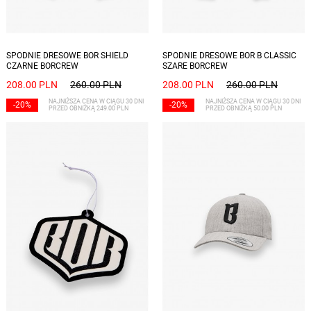
Dostępne rozmiary: S, M, L, XL, XXL
Dostępne rozmiary: S, M, L, XL, XXL
SPODNIE DRESOWE BOR SHIELD
SPODNIE DRESOWE BOR B CLASSIC
CZARNE BORCREW
SZARE BORCREW
208.00 PLN
260.00 PLN
208.00 PLN
260.00 PLN
NAJNIŻSZA CENA W CIĄGU 30 DNI
NAJNIŻSZA CENA W CIĄGU 30 DNI
-20%
-20%
PRZED OBNIŻKĄ 249.00 PLN
PRZED OBNIŻKĄ 50.00 PLN