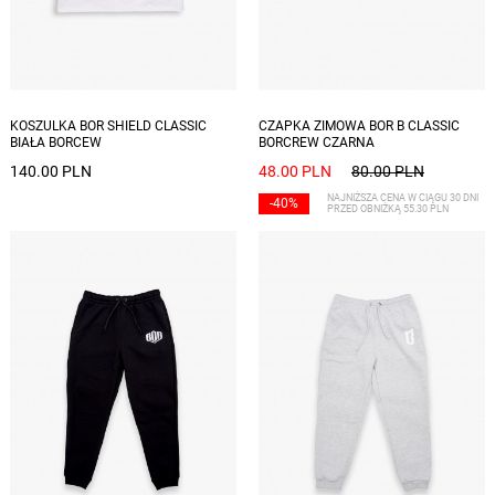
Dostępne rozmiary: L, XL, XXL
KOSZULKA BOR SHIELD CLASSIC
CZAPKA ZIMOWA BOR B CLASSIC
BIAŁA BORCEW
BORCREW CZARNA
140.00 PLN
48.00 PLN
80.00 PLN
NAJNIŻSZA CENA W CIĄGU 30 DNI
-40%
PRZED OBNIŻKĄ 55.30 PLN