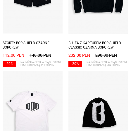
Dostępne rozmiary: XXL
Dostępne rozmiary: S, L, XL, XXL
SZORTY BOR SHIELD CZARNE
BLUZA Z KAPTUREM BOR SHIELD
BORCREW
CLASSIC CZARNA BORCREW
112.00 PLN
140.00 PLN
232.00 PLN
290.00 PLN
NAJNIŻSZA CENA W CIĄGU 30 DNI
NAJNIŻSZA CENA W CIĄGU 30 DNI
-20%
-20%
PRZED OBNIŻKĄ 111.20 PLN
PRZED OBNIŻKĄ 289.00 PLN