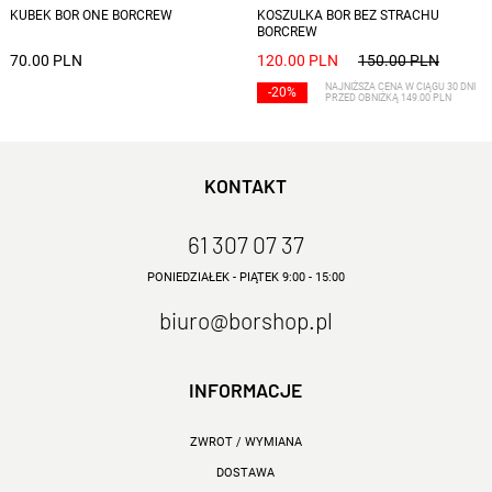
KUBEK BOR ONE BORCREW
KOSZULKA BOR BEZ STRACHU
BORCREW
70.00 PLN
120.00 PLN
150.00 PLN
NAJNIŻSZA CENA W CIĄGU 30 DNI
-20%
PRZED OBNIŻKĄ 149.00 PLN
KONTAKT
61 307 07 37
PONIEDZIAŁEK - PIĄTEK 9:00 - 15:00
biuro@borshop.pl
INFORMACJE
ZWROT / WYMIANA
DOSTAWA