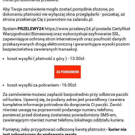
Aby Twoje zamówienie mogło zostać pomyślnie złożone, po
dokonaniu płatności nie wyłączaj okna przeglądarki - poczekaj, aż
strona przekieruje Cię z powrotem na zalando.pl.
System
PRZELEWY24
https://www.przelewy24.pl posiada Certyfikat
Wiarygodności Biznesowej oraz wykorzystuje szyfrowanie SSL,
zapewniające ochronę stron internetowych oraz poufność danych
przekazywanych drogą elektroniczną i gwarantujące wysoki poziom
bezpieczeństwa zawieranych transakcji.
koszt wysyłki ( płatność z góry ) - 13.00zł.
koszt wysyłki za pobraniem - 16.00zł.
Za zamówienie możesz zapłacić bezpośrednio przy odbiorze paczki
od kuriera. Upewnij się, że podany adres jest prawidłowy i zawiera
kompletne informacje potrzebne do doręczenia Ci paczki. Zwróć
również uwagę na poprawność podanego numeru telefonu,
ponieważ przed dostawą zostaniesz powiadomiony SMS-em,
zawierającym również numer telefonu lokalnego oddziału kuriera.
Pamiętaj, żeby przygotować odliczoną kwotę płatności
- kurier nie
jest zobowiązany do wydawania reszty
.