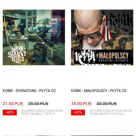
KOBIK - SYGNATURA - PŁYTA CD
KOBIK - MAŁOPOLSCY - PŁYTA CD
21.00 PLN
35.00 PLN
18.00 PLN
30.00 PLN
NAJNIŻSZA CENA W CIĄGU 30 DNI
NAJNIŻSZA CENA W CIĄGU 30 DNI
-40%
-40%
PRZED OBNIŻKĄ 17.50 PLN
PRZED OBNIŻKĄ 15.00 PLN