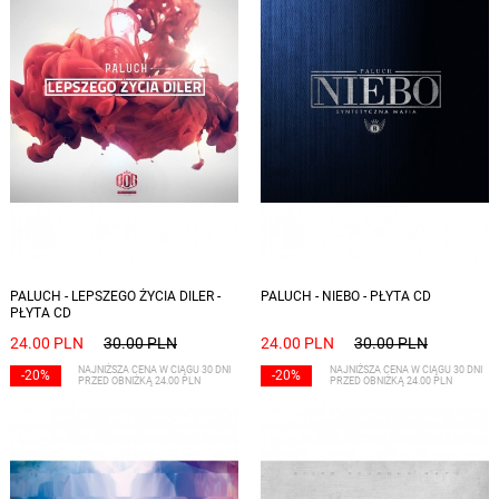
PALUCH - LEPSZEGO ŻYCIA DILER -
PALUCH - NIEBO - PŁYTA CD
PŁYTA CD
24.00 PLN
30.00 PLN
24.00 PLN
30.00 PLN
NAJNIŻSZA CENA W CIĄGU 30 DNI
NAJNIŻSZA CENA W CIĄGU 30 DNI
-20%
-20%
PRZED OBNIŻKĄ 24.00 PLN
PRZED OBNIŻKĄ 24.00 PLN