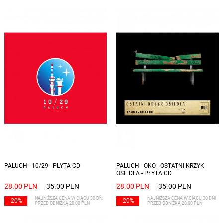
PALUCH - 10/29 - PŁYTA CD
PALUCH - OKO - OSTATNI KRZYK
OSIEDLA - PŁYTA CD
28.00 PLN
35.00 PLN
28.00 PLN
35.00 PLN
NAJNIŻSZA CENA W CIĄGU 30 DNI
NAJNIŻSZA CENA W CIĄGU 30 DNI
-20%
-20%
PRZED OBNIŻKĄ 28.00 PLN
PRZED OBNIŻKĄ 28.00 PLN