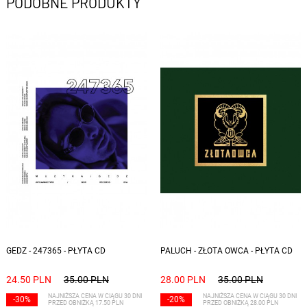
PODOBNE PRODUKTY
GEDZ - 247365 - PŁYTA CD
PALUCH - ZŁOTA OWCA - PŁYTA CD
24.50 PLN
35.00 PLN
28.00 PLN
35.00 PLN
NAJNIŻSZA CENA W CIĄGU 30 DNI
NAJNIŻSZA CENA W CIĄGU 30 DNI
-30%
-20%
PRZED OBNIŻKĄ 17.50 PLN
PRZED OBNIŻKĄ 28.00 PLN