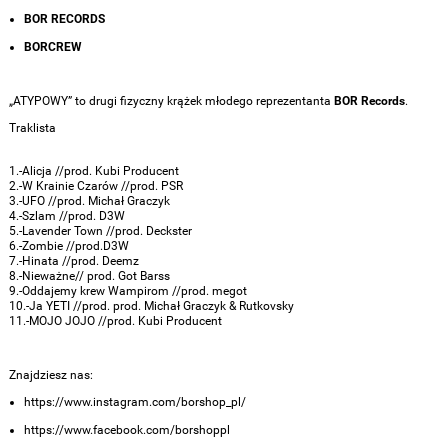
BOR RECORDS
BORCREW
„ATYPOWY” to drugi fizyczny krążek młodego reprezentanta
BOR Records
.
Traklista
1.-Alicja //prod. Kubi Producent
2.-W Krainie Czarów //prod. PSR
3.-UFO //prod. Michał Graczyk
4.-Szlam //prod. D3W
5.-Lavender Town //prod. Deckster
6.-Zombie //prod.D3W
7.-Hinata //prod. Deemz
8.-Nieważne// prod. Got Barss
9.-Oddajemy krew Wampirom //prod. megot
10.-Ja YETI //prod. prod. Michał Graczyk & Rutkovsky
11.-MOJO JOJO //prod. Kubi Producent
Znajdziesz nas:
https://www.instagram.com/borshop_pl/
https://www.facebook.com/borshoppl