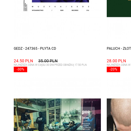
GEDZ - 247365 - PŁYTA CD
PALUCH - ZŁO
24.50 PLN
35.00 PLN
28.00 PLN
NAJNIŻSZA CENA W CIĄGU 30 DNI PRZED OBNIŻKĄ 17.50 PLN
NAJNIŻSZA CENA W 
-30%
-20%