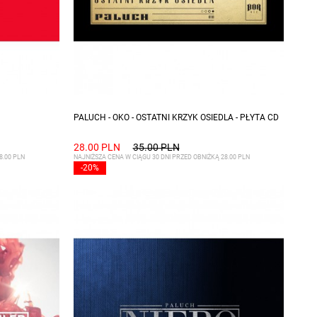
PALUCH - OKO - OSTATNI KRZYK OSIEDLA - PŁYTA CD
28.00 PLN
35.00 PLN
8.00 PLN
NAJNIŻSZA CENA W CIĄGU 30 DNI PRZED OBNIŻKĄ 28.00 PLN
-20%