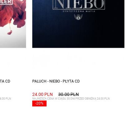
YTA CD
PALUCH - NIEBO - PŁYTA CD
24.00 PLN
30.00 PLN
4.00 PLN
NAJNIŻSZA CENA W CIĄGU 30 DNI PRZED OBNIŻKĄ 24.00 PLN
-20%