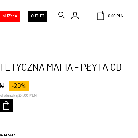
MUZYKA
OUTLET
0.00 PLN
TETYCZNA MAFIA - PŁYTA CD
LN
-20%
ed obniżką 24.00 PLN
NA MAFIA