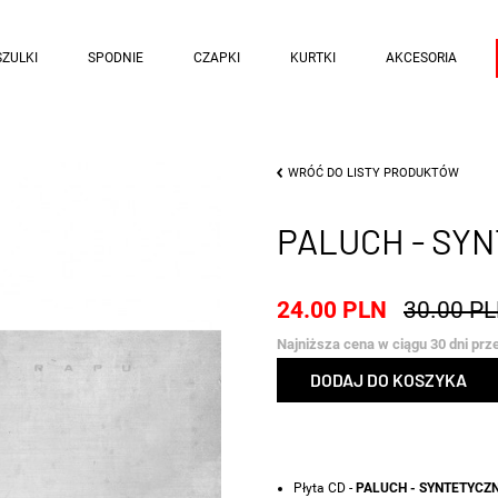
ZULKI
SPODNIE
CZAPKI
KURTKI
AKCESORIA
WRÓĆ DO LISTY PRODUKTÓW
PALUCH - SYN
24.00 PLN
30.00 P
Najniższa cena w ciągu 30 dni prz
DODAJ DO KOSZYKA
Płyta CD -
PALUCH - SYNTETYCZ