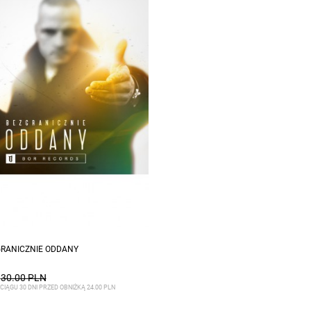
GRANICZNIE ODDANY
30.00 PLN
CIĄGU 30 DNI PRZED OBNIŻKĄ 24.00 PLN