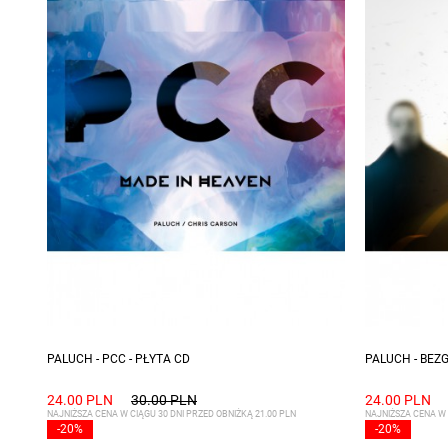
PALUCH - PCC - PŁYTA CD
PALUCH - BEZ
24.00 PLN
30.00 PLN
24.00 PLN
NAJNIŻSZA CENA W CIĄGU 30 DNI PRZED OBNIŻKĄ 21.00 PLN
NAJNIŻSZA CENA W 
-20%
-20%