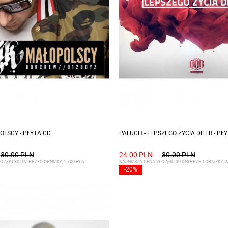
OLSCY - PŁYTA CD
PALUCH - LEPSZEGO ŻYCIA DILER - PŁ
30.00 PLN
24.00 PLN
30.00 PLN
CIĄGU 30 DNI PRZED OBNIŻKĄ 15.00 PLN
NAJNIŻSZA CENA W CIĄGU 30 DNI PRZED OBNIŻKĄ 2
-20%