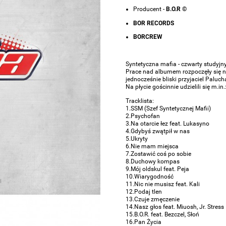
Producent -
B.O.R ©
BOR RECORDS
BORCREW
Syntetyczna mafia - czwarty studyj
Prace nad albumem rozpoczęły się n
jednocześnie bliski przyjaciel Paluch
Na płycie gościnnie udzielili się m.in
Tracklista:
1.SSM (Szef Syntetycznej Mafii)
2.Psychofan
3.Na otarcie łez feat. Lukasyno
4.Gdybyś zwątpił w nas
5.Ukryty
6.Nie mam miejsca
7.Zostawić coś po sobie
8.Duchowy kompas
9.Mój oldskul feat. Peja
10.Wiarygodność
11.Nic nie musisz feat. Kali
12.Podaj tlen
13.Czuje zmęczenie
14.Nasz głos feat. Miuosh, Jr. Stress
15.B.O.R. feat. Bezczel, Słoń
16.Pan Życia