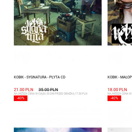
KOBIK - SYGNATURA - PŁYTA CD
KOBIK - MAŁOP
21.00 PLN
35.00 PLN
18.00 PLN
NAJNIŻSZA CENA W CIĄGU 30 DNI PRZED OBNIŻKĄ 17.50 PLN
NAJNIŻSZA CENA W 
-40%
-40%