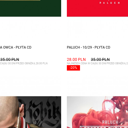
TA OWCA - PŁYTA CD
PALUCH - 10/29 - PŁYTA CD
35.00 PLN
28.00 PLN
35.00 PLN
CIĄGU 30 DNI PRZED OBNIŻKĄ 28.00 PLN
NAJNIŻSZA CENA W CIĄGU 30 DNI PRZED OBNIŻKĄ 2
-20%