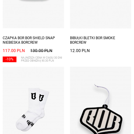
CZAPKA BOR BOR SHIELD SNAP
BIBUŁKI BLETKI BOR SMOKE
NIEBIESKA BORCREW
BORCREW
117.00 PLN
130.00 PLN
12.00 PLN
NAJNIŻSZA CENA W CIĄGU 30 DNI
-10%
PRZED OBNIŻKĄ 90.30 PLN