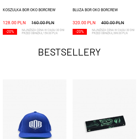
Dostępne rozmiary: S, M, L, XL, XXL
Dostępne rozmiary: S, M, L, XL, XXL
KOSZULKA BOR OKO BORCREW
BLUZA BOR OKO BORCREW
128.00 PLN
160.00 PLN
320.00 PLN
400.00 PLN
NAJNIŻSZA CENA W CIĄGU 30 DNI
NAJNIŻSZA CENA W CIĄGU 30 DNI
-20%
-20%
PRZED OBNIŻKĄ 159.00 PLN
PRZED OBNIŻKĄ 399.00 PLN
BESTSELLERY