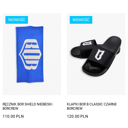
NOWOŚĆ
NOWOŚĆ
Dostępne rozmiary: 39, 40, 41, 42, 43, 44, 45, 46
RĘCZNIK BOR SHIELD NIEBIESKI
KLAPKI BOR B CLASSIC CZARNE
BORCREW
BORCREW
110.00 PLN
120.00 PLN