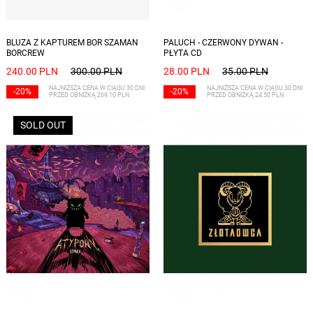
Dostępne rozmiary: XXL
BLUZA Z KAPTUREM BOR SZAMAN
PALUCH - CZERWONY DYWAN -
BORCREW
PŁYTA CD
240.00 PLN
300.00 PLN
28.00 PLN
35.00 PLN
NAJNIŻSZA CENA W CIĄGU 30 DNI
NAJNIŻSZA CENA W CIĄGU 30 DNI
-20%
-20%
PRZED OBNIŻKĄ 269.10 PLN
PRZED OBNIŻKĄ 24.50 PLN
SOLD OUT