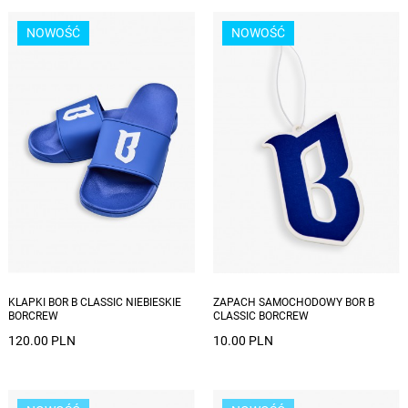
NOWOŚĆ
NOWOŚĆ
Dostępne rozmiary: 39, 40, 41, 42, 43, 44, 45, 46
KLAPKI BOR B CLASSIC NIEBIESKIE
ZAPACH SAMOCHODOWY BOR B
BORCREW
CLASSIC BORCREW
120.00 PLN
10.00 PLN