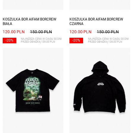
Dostępne rozmiary: S, M, L
Dostępne rozmiary: S, M, L
KOSZULKA BOR AIFAM BORCREW
KOSZULKA BOR AIFAM BORCREW
BIAŁA
CZARNA
120.00 PLN
150.00 PLN
120.00 PLN
150.00 PLN
NAJNIŻSZA CENA W CIĄGU 30 DNI
NAJNIŻSZA CENA W CIĄGU 30 DNI
-20%
-20%
PRZED OBNIŻKĄ 139.00 PLN
PRZED OBNIŻKĄ 139.00 PLN