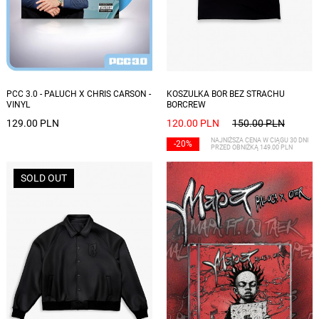
Dostępne rozmiary: L, XL, XXL
PCC 3.0 - PALUCH X CHRIS CARSON -
KOSZULKA BOR BEZ STRACHU
VINYL
BORCREW
129.00 PLN
120.00 PLN
150.00 PLN
NAJNIŻSZA CENA W CIĄGU 30 DNI
-20%
PRZED OBNIŻKĄ 149.00 PLN
SOLD OUT