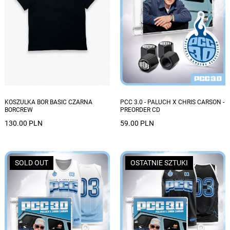
Dostępne rozmiary: S, M, L, XL, XXL
KOSZULKA BOR BASIC CZARNA
PCC 3.0 - PALUCH X CHRIS CARSON -
BORCREW
PREORDER CD
130.00 PLN
59.00 PLN
SOLD OUT
OSTATNIE SZTUKI