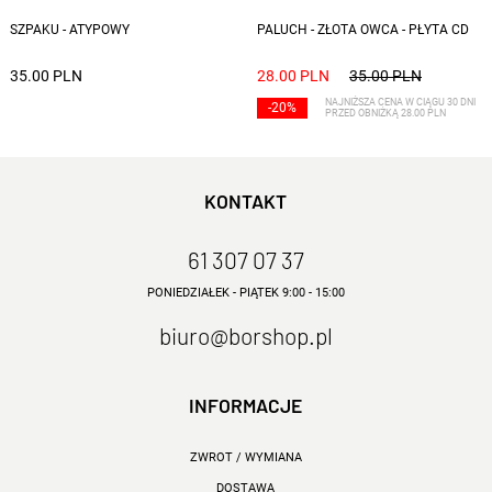
SZPAKU - ATYPOWY
PALUCH - ZŁOTA OWCA - PŁYTA CD
35.00 PLN
28.00 PLN
35.00 PLN
NAJNIŻSZA CENA W CIĄGU 30 DNI
-20%
PRZED OBNIŻKĄ 28.00 PLN
KONTAKT
61 307 07 37
PONIEDZIAŁEK - PIĄTEK 9:00 - 15:00
biuro@borshop.pl
INFORMACJE
ZWROT / WYMIANA
DOSTAWA