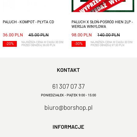
PALUCH - KOMPOT - PŁYTA CD
PALUCH X SŁOŃ-POŚRÓD HIEN 2LP -
WERSJA WINYLOWA
36.00 PLN
45.00 PLN
98.00 PLN
140.00 PLN
NAJNIŻSZA CENA W CIĄGU 30 DNI
NAJNIŻSZA CENA W CIĄGU 30 DNI
-20%
-30%
PRZED OBNIŻKĄ 36.00 PLN
PRZED OBNIŻKĄ 97.30 PLN
KONTAKT
61 307 07 37
PONIEDZIAŁEK - PIĄTEK 9:00 - 15:00
biuro@borshop.pl
INFORMACJE