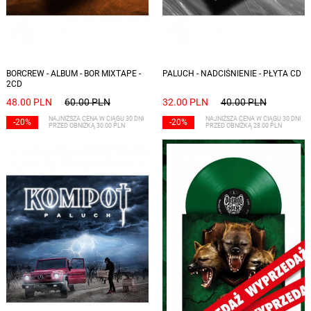
BORCREW - ALBUM - BOR MIXTAPE -
PALUCH - NADCIŚNIENIE - PŁYTA CD
2CD
48.00 PLN
60.00 PLN
32.00 PLN
40.00 PLN
NAJNIŻSZA CENA W CIĄGU 30 DNI
NAJNIŻSZA CENA W CIĄGU 30 DNI
-20%
-20%
PRZED OBNIŻKĄ 30.00 PLN
PRZED OBNIŻKĄ 28.00 PLN