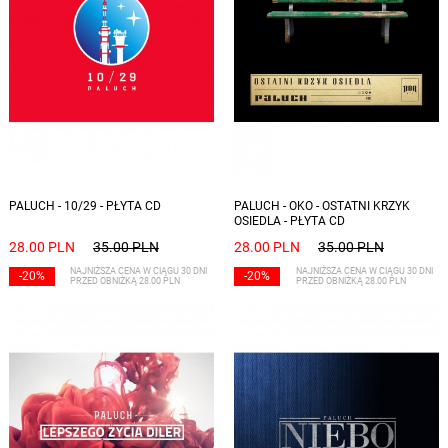
PALUCH - 10/29 - PŁYTA CD
PALUCH - OKO - OSTATNI KRZYK
OSIEDLA - PŁYTA CD
28.00 PLN
35.00 PLN
28.00 PLN
35.00 PLN
NAJNIŻSZA CENA W CIĄGU 30 DNI
NAJNIŻSZA CENA W CIĄGU 30 DNI
-20%
-20%
PRZED OBNIŻKĄ 28.00 PLN
PRZED OBNIŻKĄ 28.00 PLN