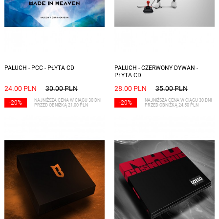
PALUCH - PCC - PŁYTA CD
PALUCH - CZERWONY DYWAN -
PŁYTA CD
24.00 PLN
30.00 PLN
28.00 PLN
35.00 PLN
NAJNIŻSZA CENA W CIĄGU 30 DNI
NAJNIŻSZA CENA W CIĄGU 30 DNI
-20%
-20%
PRZED OBNIŻKĄ 21.00 PLN
PRZED OBNIŻKĄ 24.50 PLN