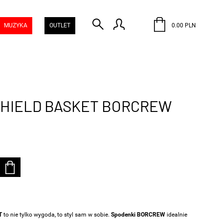
MUZYKA
OUTLET
0.00 PLN
SHIELD BASKET BORCREW
T
to nie tylko wygoda, to styl sam w sobie.
Spodenki
BORCREW
idealnie