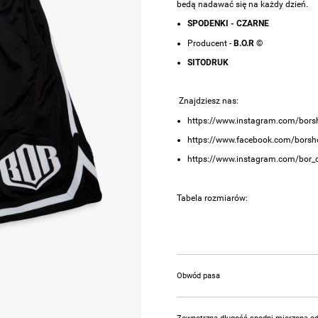
bedą nadawać się na każdy dzień.
SPODENKI - CZARNE
Producent -
B.O.R ©
SITODRUK
Znajdziesz nas:
https://www.instagram.com/bors
https://www.facebook.com/borsh
https://www.instagram.com/bor_cr
Tabela rozmiarów:
Obwód pasa