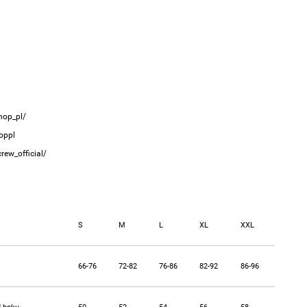
hop_pl/
oppl
ew_official/
S
M
L
XL
XXL
66-76
72-82
76-86
82-92
86-96