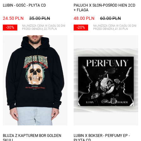
LUBIN - GOŚĆ - PŁYTA CD
PALUCH X SŁOŃ-POŚRÓD HIEN 2CD
+ FLAGA
24.50 PLN
35.00 PLN
48.00 PLN
60.00 PLN
NAJNIŻSZA CENA W CIĄGU 30 DNI
NAJNIŻSZA CENA W CIĄGU 30 DNI
-30%
-20%
PRZED OBNIŻKĄ 22.75 PLN
PRZED OBNIŻKĄ 41.30 PLN
Dostępne rozmiary: M, L, XL
BLUZA Z KAPTUREM BOR GOLDEN
LUBIN X BOKSER - PERFUMY EP -
SKULL
PŁYTA CD