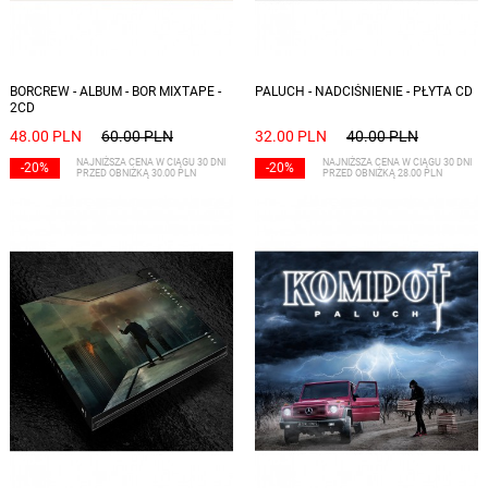
BORCREW - ALBUM - BOR MIXTAPE -
PALUCH - NADCIŚNIENIE - PŁYTA CD
2CD
48.00 PLN
60.00 PLN
32.00 PLN
40.00 PLN
NAJNIŻSZA CENA W CIĄGU 30 DNI
NAJNIŻSZA CENA W CIĄGU 30 DNI
-20%
-20%
PRZED OBNIŻKĄ 30.00 PLN
PRZED OBNIŻKĄ 28.00 PLN