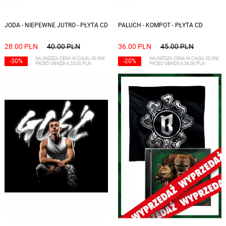
JODA - NIEPEWNE JUTRO - PŁYTA CD
PALUCH - KOMPOT - PŁYTA CD
28.00 PLN
40.00 PLN
36.00 PLN
45.00 PLN
NAJNIŻSZA CENA W CIĄGU 30 DNI
NAJNIŻSZA CENA W CIĄGU 30 DNI
-30%
-20%
PRZED OBNIŻKĄ 24.00 PLN
PRZED OBNIŻKĄ 36.00 PLN