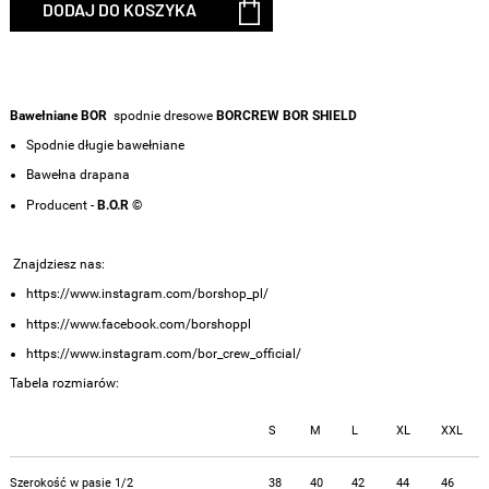
DODAJ DO KOSZYKA
Bawełniane
BOR
spodnie dresowe
BORCREW BOR SHIELD
Spodnie długie bawełniane
Bawełna drapana
Producent -
B.O.R ©
Znajdziesz nas:
https://www.instagram.com/borshop_pl/
https://www.facebook.com/borshoppl
https://www.instagram.com/bor_crew_official/
Tabela rozmiarów:
S
M
L
XL
XXL
Szerokość w pasie 1/2
38
40
42
44
46