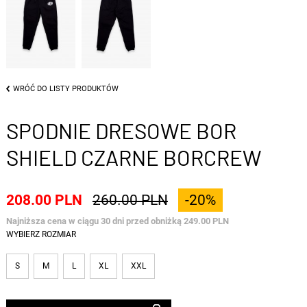
WRÓĆ DO LISTY PRODUKTÓW
SPODNIE DRESOWE BOR
SHIELD CZARNE BORCREW
208.00 PLN
260.00 PLN
-20%
Najniższa cena w ciągu 30 dni przed obniżką 249.00 PLN
WYBIERZ ROZMIAR
S
M
L
XL
XXL