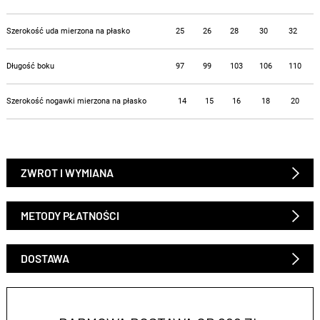
Szerokość uda mierzona na płasko
25
26
28
30
32
Długość boku
97
99
103
106
110
Szerokość nogawki mierzona na płasko
14
15
16
18
20
ZWROT I WYMIANA
METODY PŁATNOŚCI
DOSTAWA