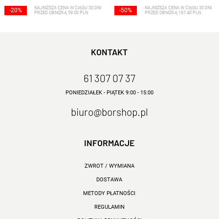
NAJNIŻSZA CENA W CIĄGU 30 DNI
NAJNIŻSZA CENA W CIĄGU 30 DNI
-20%
-50%
PRZED OBNIŻKĄ 59.00 PLN
PRZED OBNIŻKĄ 167.40 PLN
KONTAKT
61 307 07 37
PONIEDZIAŁEK - PIĄTEK 9:00 - 15:00
biuro@borshop.pl
INFORMACJE
ZWROT / WYMIANA
DOSTAWA
METODY PŁATNOŚCI
REGULAMIN