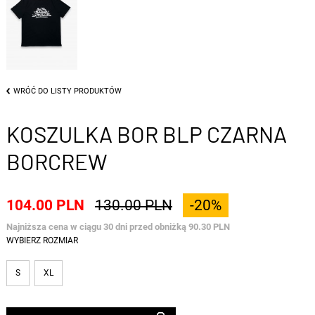
WRÓĆ DO LISTY PRODUKTÓW
KOSZULKA BOR BLP CZARNA
BORCREW
104.00 PLN
130.00 PLN
-20%
Najniższa cena w ciągu 30 dni przed obniżką 90.30 PLN
WYBIERZ ROZMIAR
S
XL