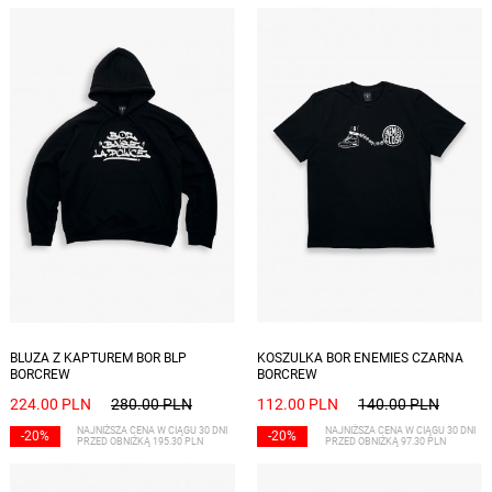
Dostępne rozmiary: L
Dostępne rozmiary: S
BLUZA Z KAPTUREM BOR BLP
KOSZULKA BOR ENEMIES CZARNA
BORCREW
BORCREW
224.00 PLN
280.00 PLN
112.00 PLN
140.00 PLN
NAJNIŻSZA CENA W CIĄGU 30 DNI
NAJNIŻSZA CENA W CIĄGU 30 DNI
-20%
-20%
PRZED OBNIŻKĄ 195.30 PLN
PRZED OBNIŻKĄ 97.30 PLN