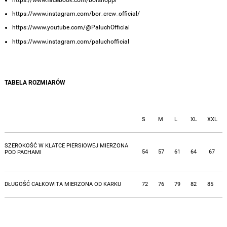
https://www.instagram.com/bor_crew_official/
https://www.youtube.com/@PaluchOfficial
https://www.instagram.com/paluchofficial
TABELA ROZMIARÓW
S
M
L
XL
XXL
SZEROKOŚĆ W KLATCE PIERSIOWEJ MIERZONA
54
57
61
64
67
POD PACHAMI
DŁUGOŚĆ CAŁKOWITA MIERZONA OD KARKU
72
76
79
82
85