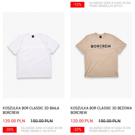
NAJNIŻSZA CENA W CIĄGU 30 DNI
-10%
PRZED OBNIŻKĄ 90.30 PLN
Dostępne rozmiary: S, M, XXL
Dostępne rozmiary: S, L, XL, XXL
KOSZULKA BOR CLASSIC 3D BIAŁA
KOSZULKA BOR CLASSIC 3D BEŻOWA
BORCREW
BORCREW
120.00 PLN
150.00 PLN
120.00 PLN
150.00 PLN
NAJNIŻSZA CENA W CIĄGU 30 DNI
NAJNIŻSZA CENA W CIĄGU 30 DNI
-20%
-20%
PRZED OBNIŻKĄ 104.30 PLN
PRZED OBNIŻKĄ 104.30 PLN