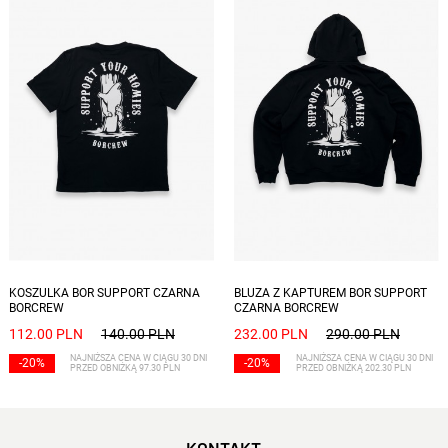
Dostępne rozmiary: S, XL
Dostępne rozmiary: XL
KOSZULKA BOR SUPPORT CZARNA
BLUZA Z KAPTUREM BOR SUPPORT
BORCREW
CZARNA BORCREW
112.00 PLN
140.00 PLN
232.00 PLN
290.00 PLN
NAJNIŻSZA CENA W CIĄGU 30 DNI
NAJNIŻSZA CENA W CIĄGU 30 DNI
-20%
-20%
PRZED OBNIŻKĄ 97.30 PLN
PRZED OBNIŻKĄ 202.30 PLN