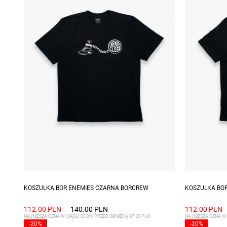
Dostępne rozmiary: S
Dostępne ro
KOSZULKA BOR ENEMIES CZARNA BORCREW
KOSZULKA BO
112.00 PLN
140.00 PLN
112.00 PLN
NAJNIŻSZA CENA W CIĄGU 30 DNI PRZED OBNIŻKĄ 97.30 PLN
NAJNIŻSZA CENA W 
-20%
-20%