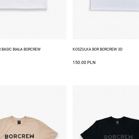
zmiary: S, M, L, XL, XXL
Dostępne rozmiary: S, M, L, XL, 
 BASIC BIAŁA BORCREW
KOSZULKA BOR BORCREW 3D
150.00 PLN