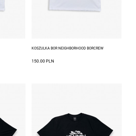
XXL
Dostępne rozmiary: S, M, L, XL, XXL
KOSZULKA BOR NEIGHBORHOOD BORCREW
150.00 PLN