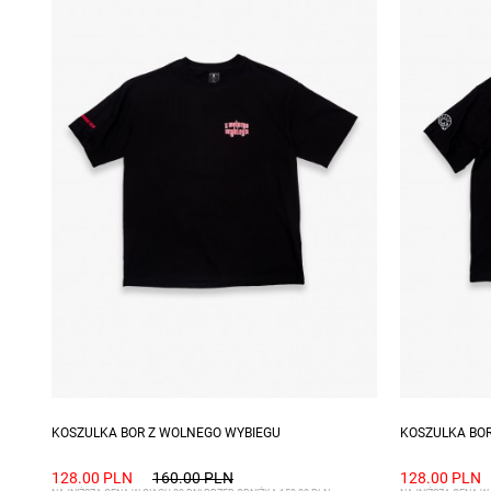
Dostępne rozmiary: S, M, L, XL, XXL
Dostępne ro
KOSZULKA BOR Z WOLNEGO WYBIEGU
KOSZULKA BO
128.00 PLN
160.00 PLN
128.00 PLN