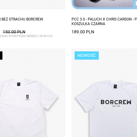
zmiary: L, XL, XXL
R BEZ STRACHU BORCREW
PCC 3.0 - PALUCH X CHRIS CARSON - 
KOSZULKA CZARNA
150.00 PLN
189.00 PLN
CIĄGU 30 DNI PRZED OBNIŻKĄ 149.00 PLN
NOWOŚĆ