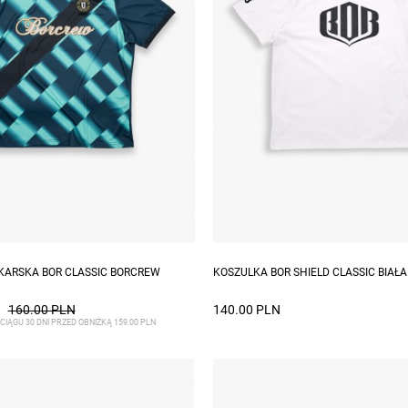
zmiary: S, XL
Dostępne rozmiary: L, XL, XXL
KARSKA BOR CLASSIC BORCREW
KOSZULKA BOR SHIELD CLASSIC BIAŁ
160.00 PLN
140.00 PLN
CIĄGU 30 DNI PRZED OBNIŻKĄ 159.00 PLN