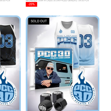
59.00 PLN
NAJNIŻSZA CENA W CIĄGU 30 DNI PRZED OBNIŻKĄ 139.00 PLN
-20%
SOLD OUT