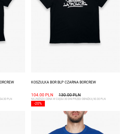
Dostępne rozmiary: S, XL
BORCREW
KOSZULKA BOR BLP CZARNA BORCREW
104.00 PLN
130.00 PLN
04.30 PLN
NAJNIŻSZA CENA W CIĄGU 30 DNI PRZED OBNIŻKĄ 90.30 PLN
-20%