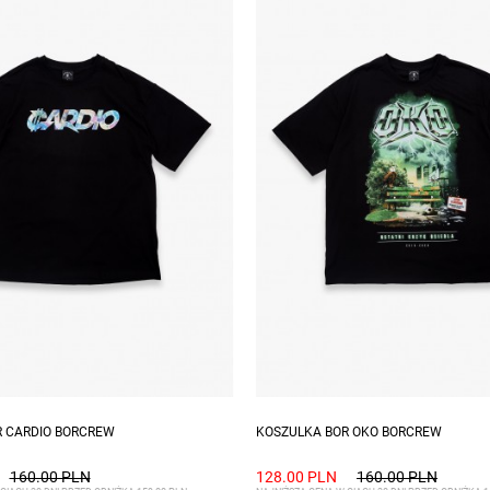
zmiary: XL, XXL
Dostępne rozmiary: S, M, L, XL, 
R CARDIO BORCREW
KOSZULKA BOR OKO BORCREW
160.00 PLN
128.00 PLN
160.00 PLN