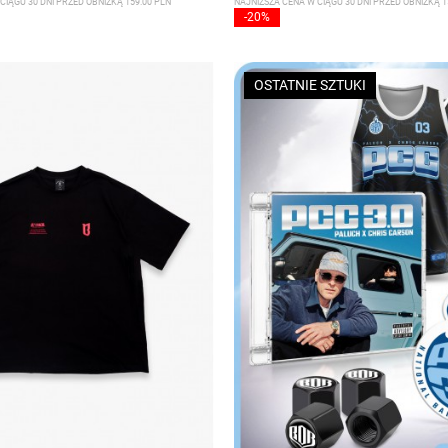
CIĄGU 30 DNI PRZED OBNIŻKĄ 159.00 PLN
NAJNIŻSZA CENA W CIĄGU 30 DNI PRZED OBNIŻKĄ 1
-20%
OSTATNIE SZTUKI