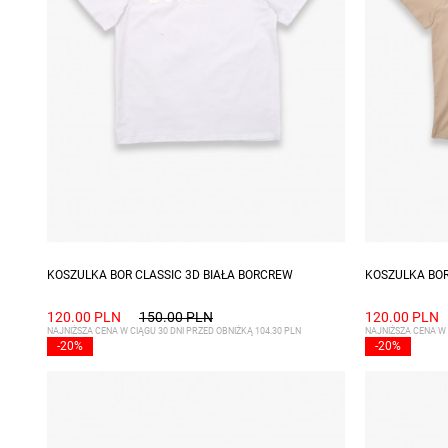
Dostępne rozmiary: S, M, XXL
Dostępne ro
KOSZULKA BOR CLASSIC 3D BIAŁA BORCREW
KOSZULKA BOR
120.00 PLN
150.00 PLN
120.00 PLN
NAJNIŻSZA CENA W CIĄGU 30 DNI PRZED OBNIŻKĄ 104.30 PLN
NAJNIŻSZA CENA W 
-20%
-20%