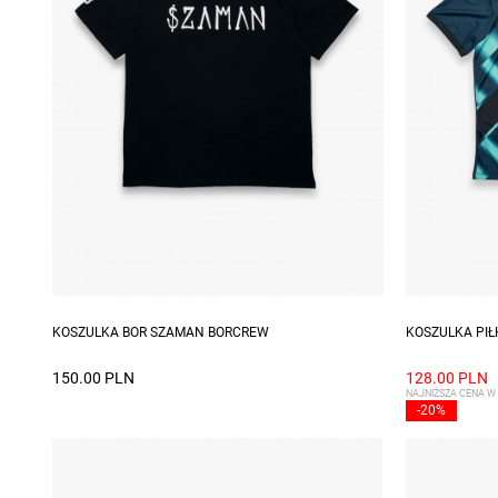
Dostępne rozmiary: M, L, XL, XXL
Dostępne ro
KOSZULKA BOR SZAMAN BORCREW
KOSZULKA PIŁ
150.00 PLN
128.00 PLN
NAJNIŻSZA CENA W 
-20%