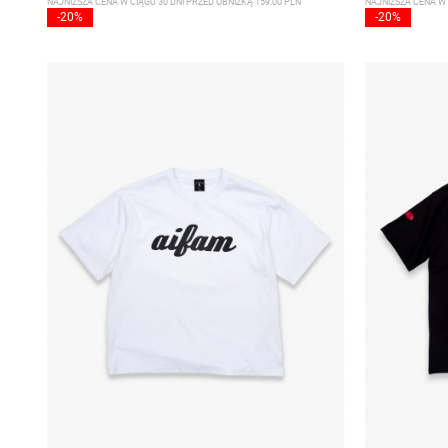
NAJNIŻSZA CENA W CIĄGU 30 DNI PRZED OBNIŻKĄ 159.00 PLN
NAJNIŻSZA CENA W 
-20%
-20%