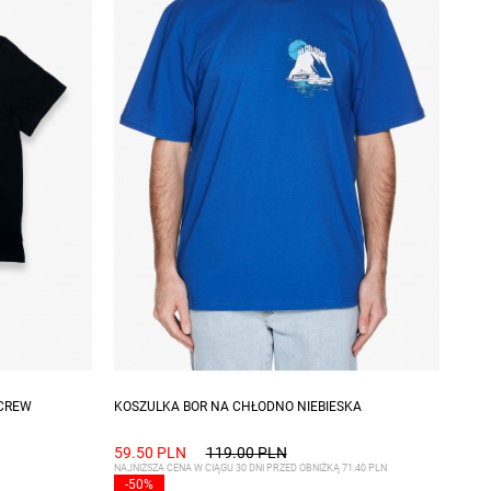
XXL
Dostępne rozmiary: S
RCREW
KOSZULKA BOR NA CHŁODNO NIEBIESKA
59.50 PLN
119.00 PLN
NAJNIŻSZA CENA W CIĄGU 30 DNI PRZED OBNIŻKĄ 71.40 PLN
-50%