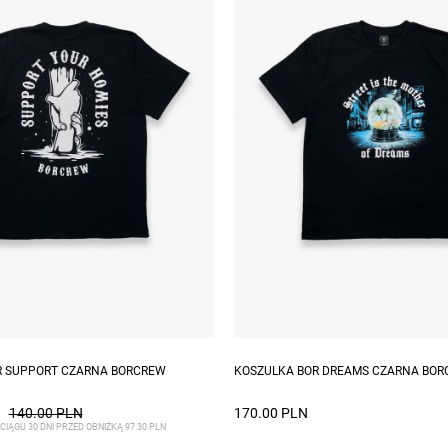
zmiary: S, XL
Dostępne rozmiary: S, M, L, XL, 
R SUPPORT CZARNA BORCREW
KOSZULKA BOR DREAMS CZARNA BO
140.00 PLN
170.00 PLN
CIĄGU 30 DNI PRZED OBNIŻKĄ 97.30 PLN