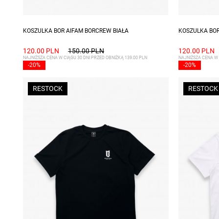
Dostępne rozmiary: S, M, L
Dostępne ro
KOSZULKA BOR AIFAM BORCREW BIAŁA
KOSZULKA BO
120.00 PLN
150.00 PLN
120.00 PLN
NAJNIŻSZA CENA W CIĄGU 30 DNI PRZED OBNIŻKĄ 139.00 PLN
NAJNIŻSZA CENA W 
-20%
-20%
RESTOCK
RESTOCK