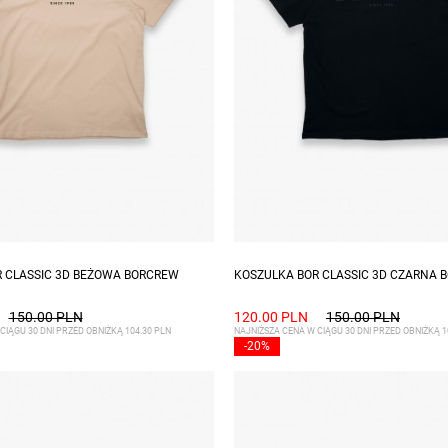
zmiary: S, L, XL, XXL
Dostępne rozmiary: S
 CLASSIC 3D BEŻOWA BORCREW
KOSZULKA BOR CLASSIC 3D CZARNA 
150.00 PLN
120.00 PLN
150.00 PLN
CIĄGU 30 DNI PRZED OBNIŻKĄ 104.30 PLN
NAJNIŻSZA CENA W CIĄGU 30 DNI PRZED OBNIŻKĄ 1
-20%